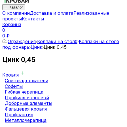
Каталог
О компании
Доставка и оплата
Реализованные
проекты
Контакты
Корзина
0
0 ₽
Ограждения
Колпаки на столб
Колпаки на столб
под фонарь
Цинк
Цинк 0,45
Цинк 0,45
Кровля
Снегозадержатели
Софиты
Гибкая черепица
Профиль волновой
Доборные элементы
Фальцевая кровля
Профнастил
Металлочерепица