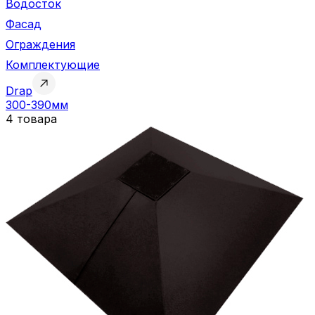
Водосток
Фасад
Ограждения
Комплектующие
Drap
300-390мм
4 товара