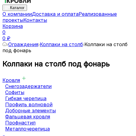
Каталог
О компании
Доставка и оплата
Реализованные
проекты
Контакты
Корзина
0
0 ₽
Ограждения
Колпаки на столб
Колпаки на столб
под фонарь
Колпаки на столб под фонарь
Кровля
Снегозадержатели
Софиты
Гибкая черепица
Профиль волновой
Доборные элементы
Фальцевая кровля
Профнастил
Металлочерепица