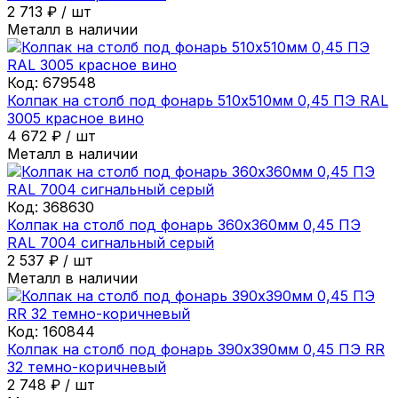
2 713
₽
/
шт
Металл в наличии
Код:
679548
Колпак на столб под фонарь 510х510мм 0,45 ПЭ RAL
3005 красное вино
4 672
₽
/
шт
Металл в наличии
Код:
368630
Колпак на столб под фонарь 360х360мм 0,45 ПЭ
RAL 7004 сигнальный серый
2 537
₽
/
шт
Металл в наличии
Код:
160844
Колпак на столб под фонарь 390х390мм 0,45 ПЭ RR
32 темно-коричневый
2 748
₽
/
шт