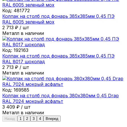
Код:
481772
Колпак на столб под фонарь 385х385мм 0,45 ПЭ
RAL 6005 зеленый мох
2 713
₽
/
шт
Металл в наличии
Код:
192163
Колпак на столб под фонарь 385х385мм 0,45 ПЭ
RAL 8017 шоколад
2 713
₽
/
шт
Металл в наличии
Код:
169585
Колпак на столб под фонарь 380х380мм 0,45 Drap
RAL 7024 мокрый асфальт
3 409
₽
/
шт
Металл в наличии
Назад
1
2
3
4
Вперед