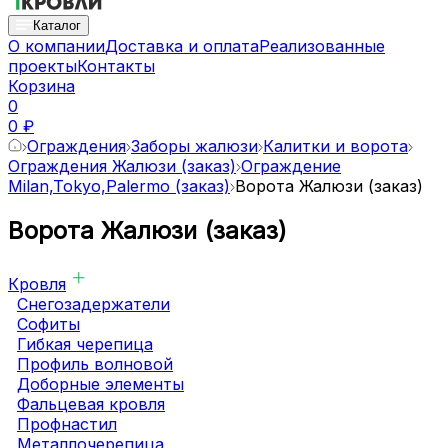
Каталог
О компании
Доставка и оплата
Реализованные
проекты
Контакты
Корзина
0
0 ₽
Ограждения
Заборы жалюзи
Калитки и ворота
Ограждения Жалюзи (заказ)
Ограждение
Milan,Tokyo,Palermo (заказ)
Ворота Жалюзи (заказ)
Ворота Жалюзи (заказ)
Кровля
Снегозадержатели
Софиты
Гибкая черепица
Профиль волновой
Доборные элементы
Фальцевая кровля
Профнастил
Металлочерепица