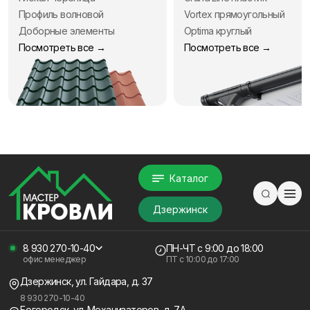
Профиль волновой
Vortex прямоугольный
Доборные элементы
Optima круглый
Посмотреть все →
Посмотреть все →
Каталог
Дзержинск
8 930 270-10-40
ПН-ЧТ
с 9:00 до 18:00
офис менеджер
ПТ с
10:00 до 17:00
Дзержинск, ул. Гайдара, д. 37
8 930 270-10-40
Богородск, ул. Механизаторов, д. 7А