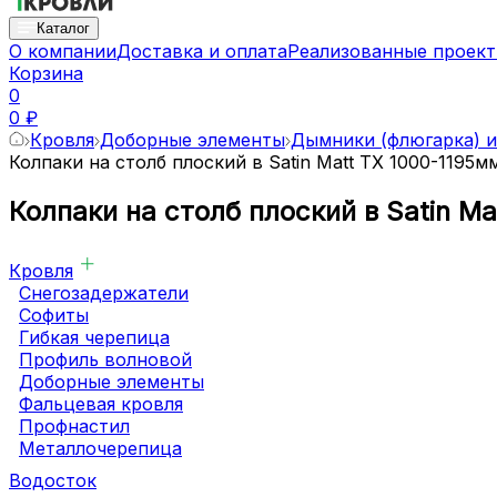
Каталог
О компании
Доставка и оплата
Реализованные проек
Корзина
0
0 ₽
Кровля
Доборные элементы
Дымники (флюгарка) и
Колпаки на столб плоский в Satin Matt TX 1000-1195м
Колпаки на столб плоский в Satin M
Кровля
Снегозадержатели
Софиты
Гибкая черепица
Профиль волновой
Доборные элементы
Фальцевая кровля
Профнастил
Металлочерепица
Водосток