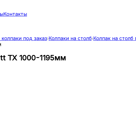
ты
Контакты
 колпаки под заказ
Колпаки на столб
Колпак на столб
м
att TX 1000-1195мм