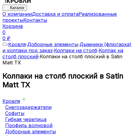
Каталог
О компании
Доставка и оплата
Реализованные
проекты
Контакты
Корзина
0
0 ₽
Кровля
Доборные элементы
Дымники (флюгарка)
и колпаки под заказ
Колпаки на столб
Колпак на
столб плоский
Колпаки на столб плоский в Satin
Matt TX
Колпаки на столб плоский в Satin
Matt TX
Кровля
Снегозадержатели
Софиты
Гибкая черепица
Профиль волновой
Доборные элементы