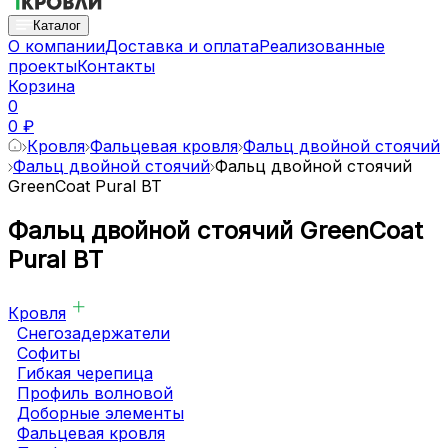
Каталог
О компании
Доставка и оплата
Реализованные
проекты
Контакты
Корзина
0
0 ₽
Кровля
Фальцевая кровля
Фальц двойной стоячий
Фальц двoйной стоячий
Фальц двойной стоячий
GreenCoat Pural BT
Фальц двойной стоячий GreenCoat
Pural BT
Кровля
Снегозадержатели
Софиты
Гибкая черепица
Профиль волновой
Доборные элементы
Фальцевая кровля