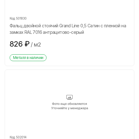
Код:
501830
Фальц двойной стоячий Grand Line 0,5 Сатин с пленкой на
замках RAL 7016 антрацитово-серый
826
₽
/
м2
Металл в наличии
Код:
502014