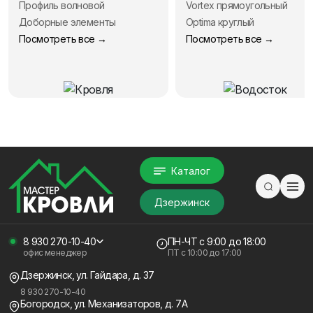
Профиль волновой
Vortex прямоугольный
Доборные элементы
Optima круглый
Посмотреть все →
Посмотреть все →
Каталог
Дзержинск
8 930 270-10-40
ПН-ЧТ
с 9:00 до 18:00
офис менеджер
ПТ с
10:00 до 17:00
Дзержинск, ул. Гайдара, д. 37
8 930 270-10-40
Богородск, ул. Механизаторов, д. 7А