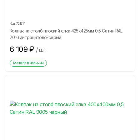
Код:
721314
Колпак на столб плоский елка 425х425мм 0,5 Сатин RAL
7016 антрацитово-серый
6 109
₽
/
шт
Металл в наличии