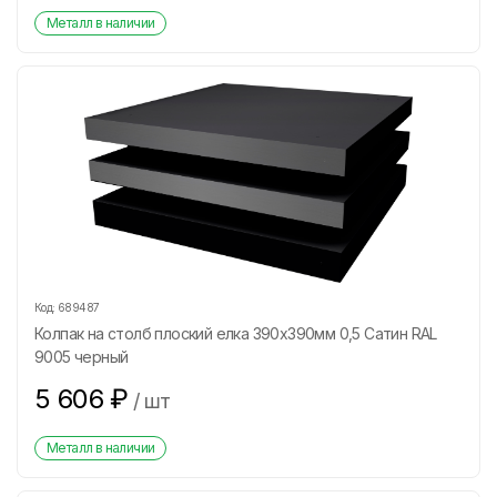
Металл в наличии
Код:
689487
Колпак на столб плоский елка 390х390мм 0,5 Сатин RAL
9005 черный
5 606
₽
/
шт
Металл в наличии