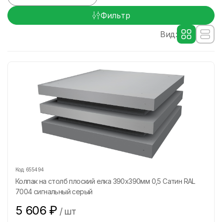
Фильтр
Вид:
Код:
655494
Колпак на столб плоский елка 390х390мм 0,5 Сатин RAL
7004 сигнальный серый
5 606
₽
/
шт