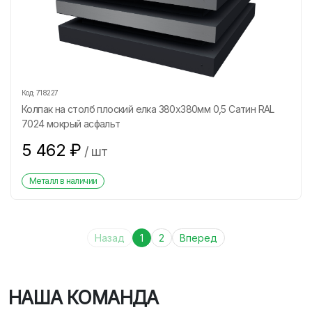
Код:
718227
Колпак на столб плоский елка 380х380мм 0,5 Сатин RAL
7024 мокрый асфальт
5 462
₽
/
шт
Металл в наличии
Назад
1
2
Вперед
НАША КОМАНДА