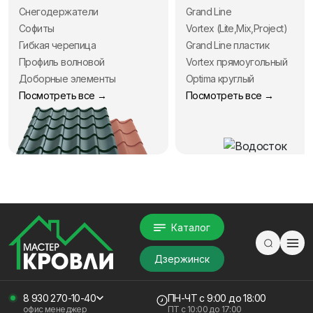
Снегодержатели
Grand Line
Софиты
Vortex (Lite,Mix,Project)
Гибкая черепица
Grand Line пластик
Профиль волновой
Vortex прямоугольный
Доборные элементы
Optima круглый
Посмотреть все →
Посмотреть все →
Каталог
Дзержинск
8 930 270-10-40
ПН-ЧТ
с 9:00 до 18:00
офис менеджер
ПТ с
10:00 до 17:00