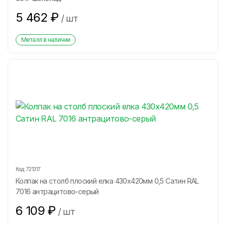
5 462
₽
/
шт
Металл в наличии
Код:
721317
Колпак на столб плоский елка 430х420мм 0,5 Сатин RAL
7016 антрацитово-серый
6 109
₽
/
шт