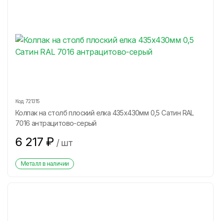
Код:
721315
Колпак на столб плоский елка 435х430мм 0,5 Сатин RAL
7016 антрацитово-серый
6 217
₽
/
шт
Металл в наличии