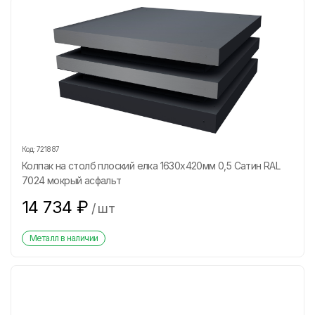
Код:
721887
Колпак на столб плоский елка 1630х420мм 0,5 Сатин RAL
7024 мокрый асфальт
14 734
₽
/
шт
Металл в наличии