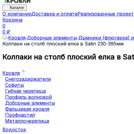
Каталог
О компании
Доставка и оплата
Реализованные проек
Корзина
0
0 ₽
Кровля
Доборные элементы
Дымники (флюгарка) и
Колпаки на столб плоский елка в Satin 230-395мм
Колпаки на столб плоский елка в Sa
Кровля
Снегозадержатели
Софиты
Гибкая черепица
Профиль волновой
Доборные элементы
Фальцевая кровля
Профнастил
Металлочерепица
Водосток