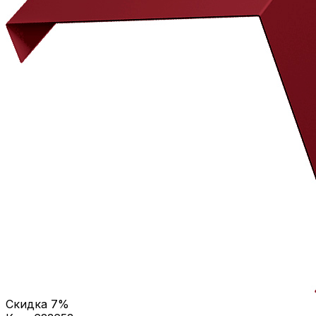
Скидка
7
%