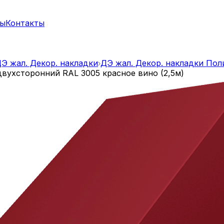
ты
Контакты
Э жал. Декор. накладки
ДЭ жал. Декор. накладки Поли
двухсторонний RAL 3005 красное вино (2,5м)