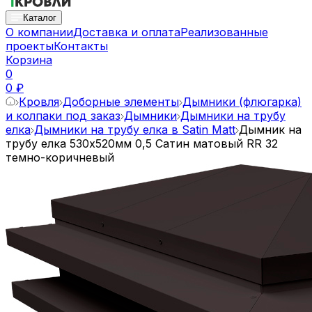
Каталог
О компании
Доставка и оплата
Реализованные
проекты
Контакты
Корзина
0
0 ₽
Кровля
Доборные элементы
Дымники (флюгарка)
и колпаки под заказ
Дымники
Дымники на трубу
елка
Дымники на трубу елка в Satin Matt
Дымник на
трубу елка 530х520мм 0,5 Сатин матовый RR 32
темно-коричневый