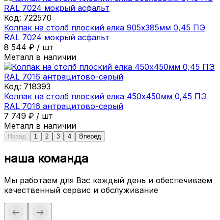
Код:
722570
Колпак на столб плоский елка 905х385мм 0,45 ПЭ
RAL 7024 мокрый асфальт
8 544
₽
/
шт
Металл в наличии
Код:
718393
Колпак на столб плоский елка 450х450мм 0,45 ПЭ
RAL 7016 антрацитово-серый
7 749
₽
/
шт
Металл в наличии
Назад
1
2
3
4
Вперед
наша команда
Мы работаем для Вас каждый день и обеспечиваем
качественный сервис и обслуживание