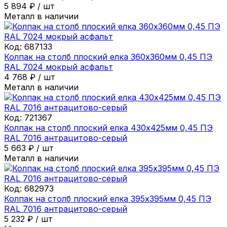
5 894
₽
/
шт
Металл в наличии
Код:
687133
Колпак на столб плоский елка 360х360мм 0,45 ПЭ
RAL 7024 мокрый асфальт
4 768
₽
/
шт
Металл в наличии
Код:
721367
Колпак на столб плоский елка 430х425мм 0,45 ПЭ
RAL 7016 антрацитово-серый
5 663
₽
/
шт
Металл в наличии
Код:
682973
Колпак на столб плоский елка 395х395мм 0,45 ПЭ
RAL 7016 антрацитово-серый
5 232
₽
/
шт