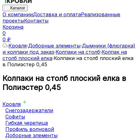
Каталог
О компании
Доставка и оплата
Реализованные
проекты
Контакты
Корзина
0
0 ₽
Кровля
Доборные элементы
Дымники (флюгарка)
и колпаки под заказ
Колпаки на столб
Колпак на
столб плоский елка
Колпаки на столб плоский елка
в Полиэстер 0,45
Колпаки на столб плоский елка в
Полиэстер 0,45
Кровля
Снегозадержатели
Софиты
Гибкая черепица
Профиль волновой
Доборные элементы