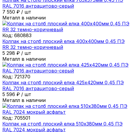
RAL 7016 антрацитово-серый
7 550
₽
/
шт
Металл в наличии
Код:
680883
Колпак на столб плоский елка 400х400мм 0,45 ПЭ
RR 32 темно-коричневый
5 298
₽
/
шт
Металл в наличии
Код:
721370
Колпак на столб плоский елка 425х420мм 0,45 ПЭ
RAL 7016 антрацитово-серый
5 596
₽
/
шт
Металл в наличии
Код:
705501
Колпак на столб плоский елка 510х380мм 0,45 ПЭ
RAL 7024 мокрый асфальт