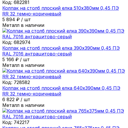
Код:
682281
Колпак на столб плоский елка 510х380мм 0,45 ПЭ
RR 32 темно-коричневый
5 894
₽
/
шт
Металл в наличии
Код:
682974
Колпак на столб плоский елка 390х390мм 0,45 ПЭ
RAL 7016 антрацитово-серый
5 166
₽
/
шт
Металл в наличии
Код:
728582
Колпак на столб плоский елка 640х390мм 0,45 ПЭ
RR 32 темно-коричневый
6 822
₽
/
шт
Металл в наличии
Код:
742217
Колпак на столб плоский елка 765х375мм 0,45 ПЭ