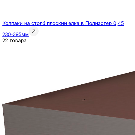
Колпаки на столб плоский елка в Полиэстер 0,45
230-395мм
22 товара