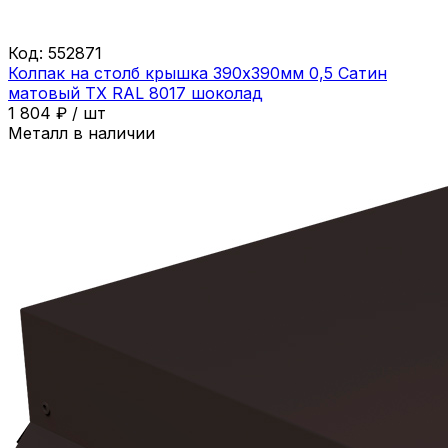
Код:
552871
Колпак на столб крышка 390х390мм 0,5 Сатин
матовый ТХ RAL 8017 шоколад
1 804
₽
/
шт
Металл в наличии