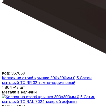
Код:
587059
Колпак на столб крышка 390х390мм 0,5 Сатин
матовый ТХ RR 32 темно-коричневый
1 804
₽
/
шт
Металл в наличии