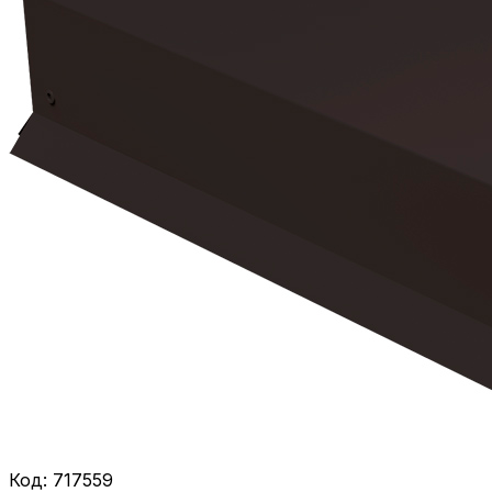
Код:
717559