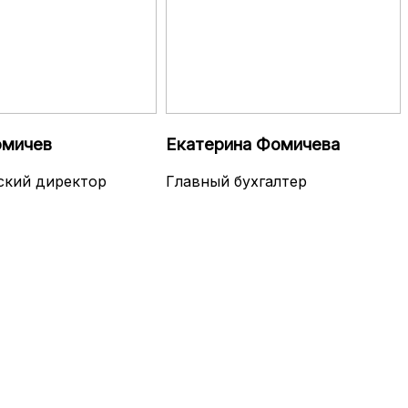
омичев
Екатерина Фомичева
ский директор
Главный бухгалтер