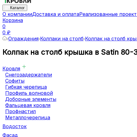
Каталог
О компании
Доставка и оплата
Реализованные проек
Корзина
0
0 ₽
Ограждения
Колпаки на столб
Колпак на столб кр
Колпак на столб крышка в Satin 80
Кровля
Снегозадержатели
Софиты
Гибкая черепица
Профиль волновой
Доборные элементы
Фальцевая кровля
Профнастил
Металлочерепица
Водосток
Фасад