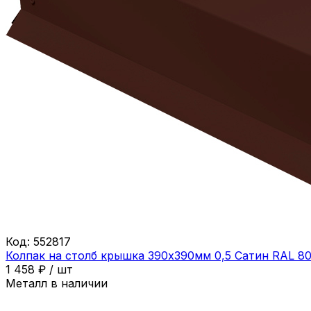
Код:
552817
Колпак на столб крышка 390х390мм 0,5 Сатин RAL 8
1 458
₽
/
шт
Металл в наличии