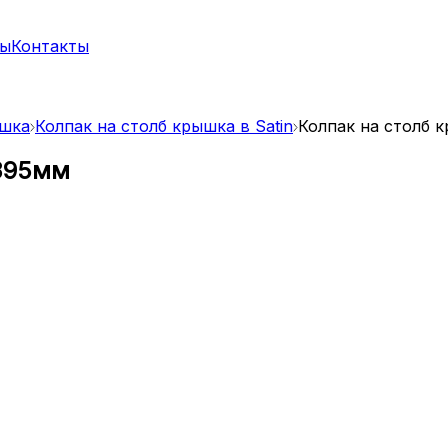
ты
Контакты
ышка
Колпак на столб крышка в Satin
Колпак на столб к
-395мм