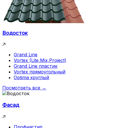
Водосток
Grand Line
Vortex (Lite,Mix,Project)
Grand Line пластик
Vortex прямоугольный
Optima круглый
Посмотреть все →
Фасад
Профнастил