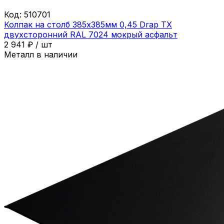
Код:
510701
Колпак на столб 385х385мм 0,45 Drap ТХ
двухсторонний RAL 7024 мокрый асфальт
2 941
₽
/
шт
Металл в наличии