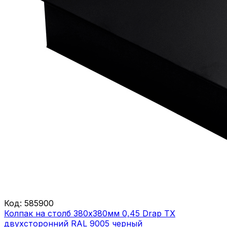
Код:
585900
Колпак на столб 380х380мм 0,45 Drap ТХ
двухсторонний RAL 9005 черный