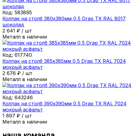
Код:
583895
Колпак на столб 380х380мм 0,5 Drap ТХ RAL 8017
шоколад
2 641
₽
/
шт
Металл в наличии
Код:
617740
Колпак на столб 385х385мм 0,5 Drap ТХ RAL 7024
мокрый асфальт
2 676
₽
/
шт
Металл в наличии
Код:
643246
Колпак на столб 390х390мм 0,5 Drap ТХ RAL 7024
мокрый асфальт
1 897
₽
/
шт
Металл в наличии
наша команда