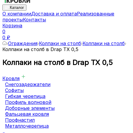
Каталог
О компании
Доставка и оплата
Реализованные
проекты
Контакты
Корзина
0
0 ₽
Ограждения
Колпаки на столб
Колпаки на столб
Колпаки на столб в Drap TX 0,5
Колпаки на столб в Drap TX 0,5
Кровля
Снегозадержатели
Софиты
Гибкая черепица
Профиль волновой
Доборные элементы
Фальцевая кровля
Профнастил
Металлочерепица