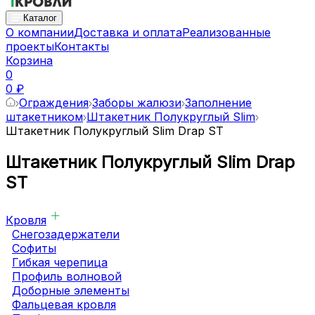
Каталог
О компании
Доставка и оплата
Реализованные
проекты
Контакты
Корзина
0
0 ₽
Ограждения
Заборы жалюзи
Заполнение
штакетником
Штакетник Полукруглый Slim
Штакетник Полукруглый Slim Drap ST
Штакетник Полукруглый Slim Drap
ST
Кровля
Снегозадержатели
Софиты
Гибкая черепица
Профиль волновой
Доборные элементы
Фальцевая кровля