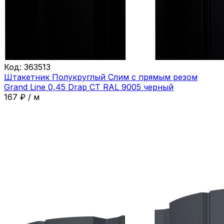
Код:
363513
Штакетник Полукруглый Слим с прямым резом
Grand Line 0,45 Drap СТ RAL 9005 черный
167
₽
/
м