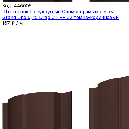
Код:
446005
Штакетник Полукруглый Слим с прямым резом
Grand Line 0,45 Drap СТ RR 32 темно-коричневый
167
₽
/
м