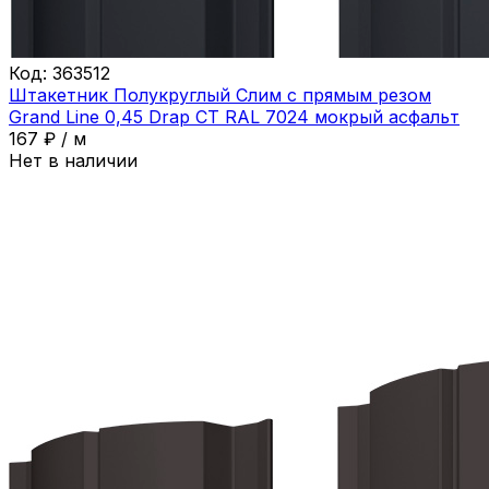
Код:
363512
Штакетник Полукруглый Слим с прямым резом
Grand Line 0,45 Drap СТ RAL 7024 мокрый асфальт
167
₽
/
м
Нет в наличии