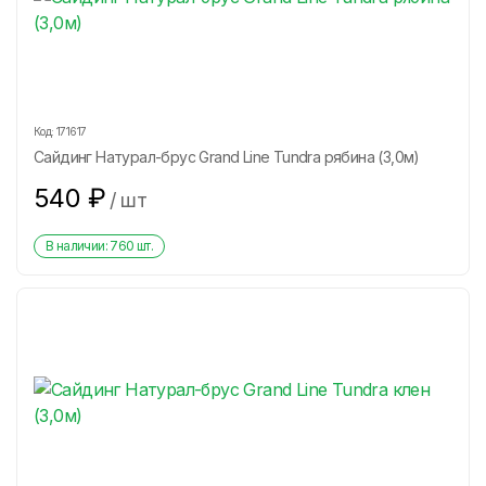
Код:
171617
Сайдинг Натурал-брус Grand Line Tundra рябина (3,0м)
540
₽
/
шт
В наличии:
760
шт.