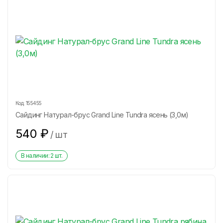
Код:
155455
Сайдинг Натурал-брус Grand Line Tundra ясень (3,0м)
540
₽
/
шт
В наличии:
2
шт.