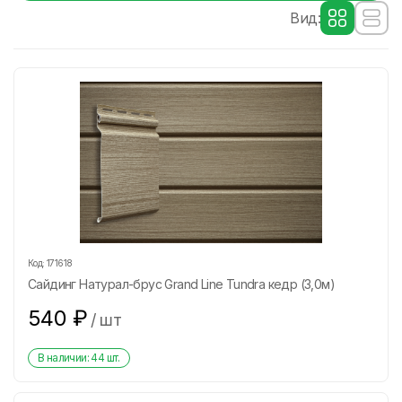
Вид:
Код:
171618
Сайдинг Натурал-брус Grand Line Tundra кедр (3,0м)
540
₽
/
шт
В наличии:
44
шт.