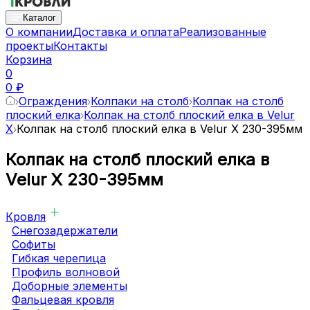
Каталог
О компании
Доставка и оплата
Реализованные
проекты
Контакты
Корзина
0
0 ₽
Ограждения
Колпаки на столб
Колпак на столб
плоский елка
Колпак на столб плоский елка в Velur
X
Колпак на столб плоский елка в Velur X 230-395мм
Колпак на столб плоский елка в
Velur X 230-395мм
Кровля
Снегозадержатели
Софиты
Гибкая черепица
Профиль волновой
Доборные элементы
Фальцевая кровля