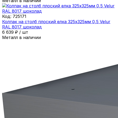
Металл в наличии
Код:
725171
Колпак на столб плоский елка 325х325мм 0,5 Velur
RAL 8017 шоколад
6 639
₽
/
шт
Металл в наличии