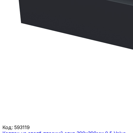
Код:
593119