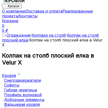
Каталог
О компании
Доставка и оплата
Реализованные
проекты
Контакты
Корзина
0
0 ₽
Ограждения
Колпаки на столб
Колпак на столб
плоский елка
Колпак на столб плоский елка в Velur
X
Колпак на столб плоский елка в
Velur X
Кровля
Снегозадержатели
Софиты
Гибкая черепица
Профиль волновой
Доборные элементы
Фальцевая кровля