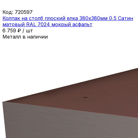
Код:
720597
Колпак на столб плоский елка 380х380мм 0,5 Сатин
матовый RAL 7024 мокрый асфальт
6 759
₽
/
шт
Металл в наличии