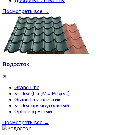
Доборные элементы
Посмотреть все →
Водосток
Grand Line
Vortex (Lite,Mix,Project)
Grand Line пластик
Vortex прямоугольный
Optima круглый
Посмотреть все →