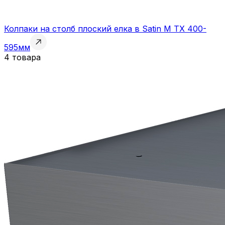
Колпаки на столб плоский елка в Satin M TX 400-
595мм
4 товара