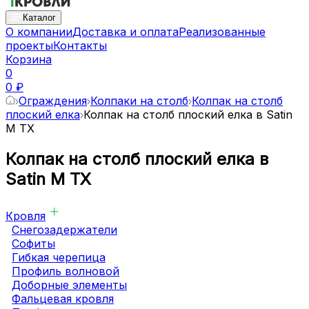
Каталог
О компании
Доставка и оплата
Реализованные
проекты
Контакты
Корзина
0
0 ₽
Ограждения
Колпаки на столб
Колпак на столб
плоский елка
Колпак на столб плоский елка в Satin
M TX
Колпак на столб плоский елка в
Satin M TX
Кровля
Снегозадержатели
Софиты
Гибкая черепица
Профиль волновой
Доборные элементы
Фальцевая кровля