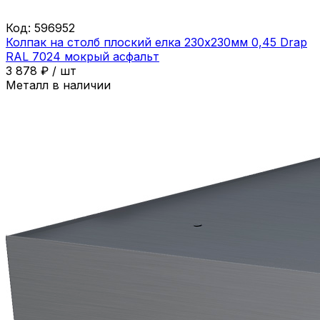
Код:
596952
Колпак на столб плоский елка 230х230мм 0,45 Drap
RAL 7024 мокрый асфальт
3 878
₽
/
шт
Металл в наличии