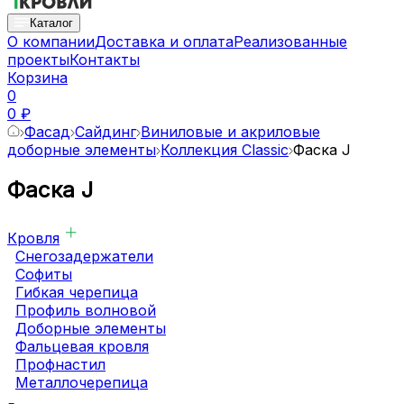
Каталог
О компании
Доставка и оплата
Реализованные
проекты
Контакты
Корзина
0
0 ₽
Фасад
Сайдинг
Виниловые и акриловые
доборные элементы
Коллекция Classic
Фаска J
Фаска J
Кровля
Снегозадержатели
Софиты
Гибкая черепица
Профиль волновой
Доборные элементы
Фальцевая кровля
Профнастил
Металлочерепица