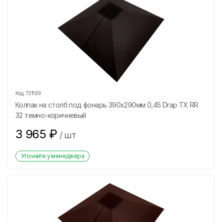
Код:
731169
Колпак на столб под фонарь 390х290мм 0,45 Drap ТХ RR
32 темно-коричневый
3 965
₽
/
шт
Уточните у менеджера