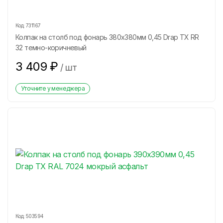
Код:
731167
Колпак на столб под фонарь 380х380мм 0,45 Drap ТХ RR
32 темно-коричневый
3 409
₽
/
шт
Уточните у менеджера
Код:
503594