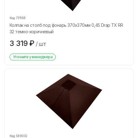
Код:
731168
Колпак на столб под фонарь 370х370мм 0,45 Drap ТХ RR
32 темно-коричневый
3 319
₽
/
шт
Уточните у менеджера
Код:
589002