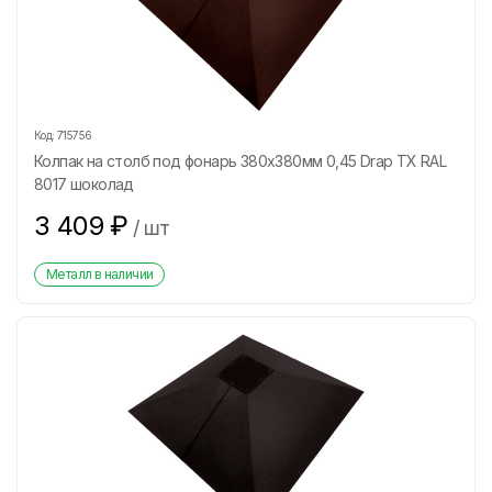
Код:
715756
Колпак на столб под фонарь 380х380мм 0,45 Drap ТХ RAL
8017 шоколад
3 409
₽
/
шт
Металл в наличии