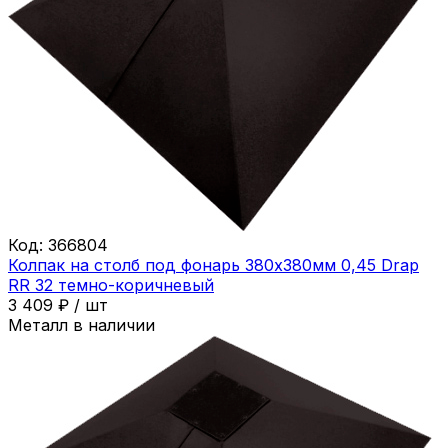
Код:
366804
Колпак на столб под фонарь 380х380мм 0,45 Drap
RR 32 темно-коричневый
3 409
₽
/
шт
Металл в наличии