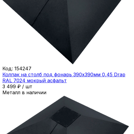
Код:
154247
Колпак на столб под фонарь 390х390мм 0,45 Drap
RAL 7024 мокрый асфальт
3 499
₽
/
шт
Металл в наличии