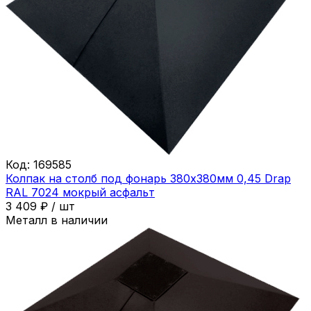
Код:
169585
Колпак на столб под фонарь 380х380мм 0,45 Drap
RAL 7024 мокрый асфальт
3 409
₽
/
шт
Металл в наличии