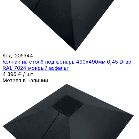
Код:
205344
Колпак на столб под фонарь 490х490мм 0,45 Drap
RAL 7024 мокрый асфальт
4 396
₽
/
шт
Металл в наличии