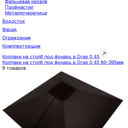
Фальцевая кровля
Профнастил
Металлочерепица
Водосток
Фасад
Ограждения
Комплектующие
Колпаки на столб под фонарь в Drap 0,45
Колпаки на столб под фонарь в Drap 0,45 80-395мм
9 товаров