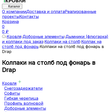
Каталог
О компании
Доставка и оплата
Реализованные
проекты
Контакты
Корзина
0
0 ₽
Кровля
Доборные элементы
Дымники (флюгарка)
и колпаки под заказ
Колпаки на столб
Колпак на
столб под фонарь
Колпаки на столб под фонарь в
Drap
Колпаки на столб под фонарь в
Drap
Кровля
Снегозадержатели
Софиты
Гибкая черепица
Профиль волновой
Доборные элементы