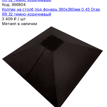
Код:
366804
Колпак на столб под фонарь 380х380мм 0,45 Drap
RR 32 темно-коричневый
3 409
₽
/
шт
Металл в наличии