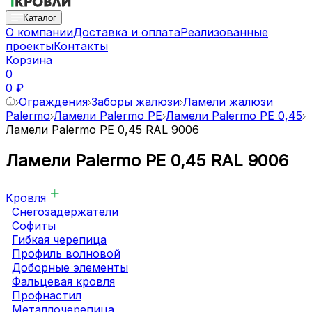
Каталог
О компании
Доставка и оплата
Реализованные
проекты
Контакты
Корзина
0
0 ₽
Ограждения
Заборы жалюзи
Ламели жалюзи
Palermo
Ламели Palermo PE
Ламели Palermo PE 0,45
Ламели Palermo PE 0,45 RAL 9006
Ламели Palermo PE 0,45 RAL 9006
Кровля
Снегозадержатели
Софиты
Гибкая черепица
Профиль волновой
Доборные элементы
Фальцевая кровля
Профнастил
Металлочерепица