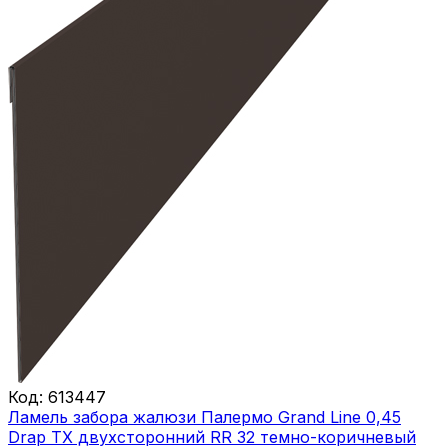
Код:
613447
Ламель забора жалюзи Палермо Grand Line 0,45
Drap ТХ двухсторонний RR 32 темно-коричневый