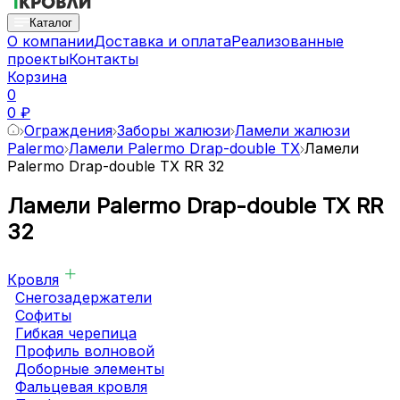
Каталог
О компании
Доставка и оплата
Реализованные
проекты
Контакты
Корзина
0
0 ₽
Ограждения
Заборы жалюзи
Ламели жалюзи
Palermo
Ламели Palermo Drap-double TX
Ламели
Palermo Drap-double TX RR 32
Ламели Palermo Drap-double TX RR
32
Кровля
Снегозадержатели
Софиты
Гибкая черепица
Профиль волновой
Доборные элементы
Фальцевая кровля