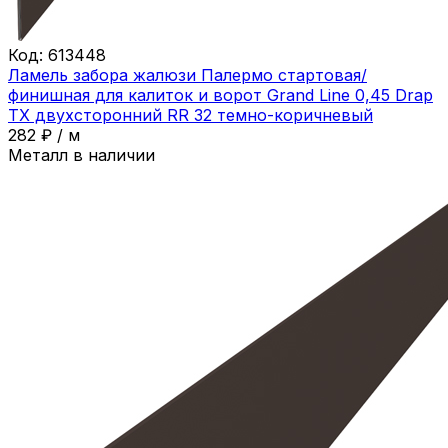
Код:
613448
Ламель забора жалюзи Палермо стартовая/
финишная для калиток и ворот Grand Line 0,45 Drap
ТХ двухсторонний RR 32 темно-коричневый
282
₽
/
м
Металл в наличии