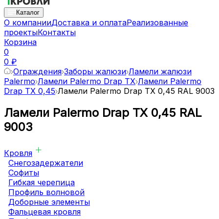
Каталог
О компании
Доставка и оплата
Реализованные
проекты
Контакты
Корзина
0
0 ₽
Ограждения
Заборы жалюзи
Ламели жалюзи
Palermo
Ламели Palermo Drap TX
Ламели Palermo
Drap TX 0,45
Ламели Palermo Drap TX 0,45 RAL 9003
Ламели Palermo Drap TX 0,45 RAL
9003
Кровля
Снегозадержатели
Софиты
Гибкая черепица
Профиль волновой
Доборные элементы
Фальцевая кровля