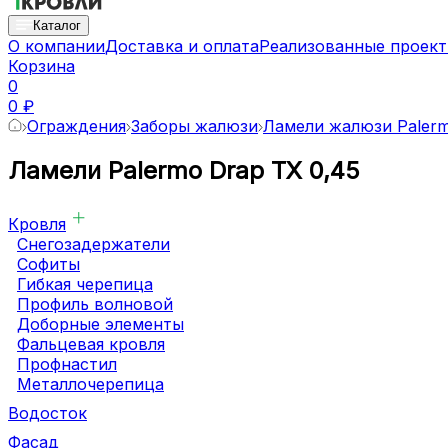
Каталог
О компании
Доставка и оплата
Реализованные проек
Корзина
0
0 ₽
Ограждения
Заборы жалюзи
Ламели жалюзи Paler
Ламели Palermo Drap TX 0,45
Кровля
Снегозадержатели
Софиты
Гибкая черепица
Профиль волновой
Доборные элементы
Фальцевая кровля
Профнастил
Металлочерепица
Водосток
Фасад