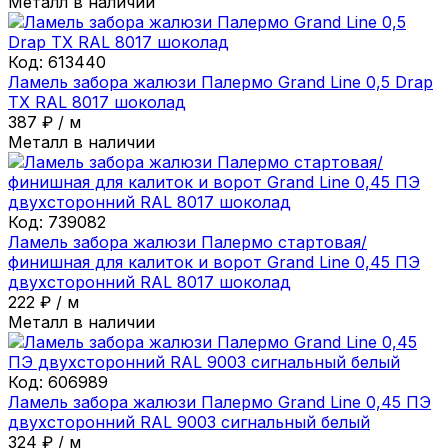
Металл в наличии
Код:
613440
Ламель забора жалюзи Палермо Grand Line 0,5 Drap
ТХ RAL 8017 шоколад
387
₽
/
м
Металл в наличии
Код:
739082
Ламель забора жалюзи Палермо стартовая/
финишная для калиток и ворот Grand Line 0,45 ПЭ
двухсторонний RAL 8017 шоколад
222
₽
/
м
Металл в наличии
Код:
606989
Ламель забора жалюзи Палермо Grand Line 0,45 ПЭ
двухсторонний RAL 9003 сигнальный белый
324
₽
/
м