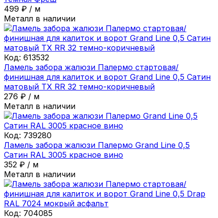
499
₽
/
м
Металл в наличии
Код:
613532
Ламель забора жалюзи Палермо стартовая/
финишная для калиток и ворот Grand Line 0,5 Сатин
матовый ТХ RR 32 темно-коричневый
276
₽
/
м
Металл в наличии
Код:
739280
Ламель забора жалюзи Палермо Grand Line 0,5
Сатин RAL 3005 красное вино
352
₽
/
м
Металл в наличии
Код:
704085