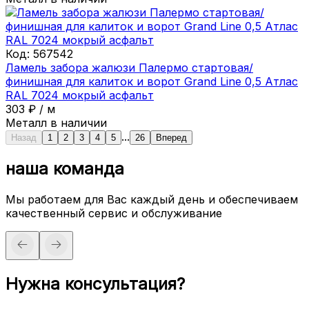
Код:
567542
Ламель забора жалюзи Палермо стартовая/
финишная для калиток и ворот Grand Line 0,5 Атлас
RAL 7024 мокрый асфальт
303
₽
/
м
Металл в наличии
...
Назад
1
2
3
4
5
26
Вперед
наша команда
Мы работаем для Вас каждый день и обеспечиваем
качественный сервис и обслуживание
Нужна консультация?