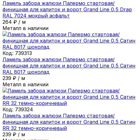
Ламель забора жалюзи Палермо стартовая/
финишная для калиток и ворот Grand Line 0,5 Drap
RAL 7024 мокрый асфальт
264
₽
/
м
Металл в наличии
Код:
739313
Ламель забора жалюзи Палермо стартовая/
финишная для калиток и ворот Grand Line 0,5 Сатин
RAL 8017 шоколад
239
₽
/
м
Металл в наличии
Код:
739324
Ламель забора жалюзи Палермо стартовая/
финишная для калиток и ворот Grand Line 0,5 Сатин
RR 32 темно-коричневый
239
₽
/
м