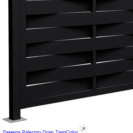
Ламели Palermo Drap TwinColor