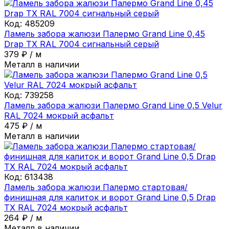
Код:
485209
Ламель забора жалюзи Палермо Grand Line 0,45
Drap ТХ RAL 7004 сигнальный серый
379
₽
/
м
Металл в наличии
Код:
739258
Ламель забора жалюзи Палермо Grand Line 0,5 Velur
RAL 7024 мокрый асфальт
475
₽
/
м
Металл в наличии
Код:
613438
Ламель забора жалюзи Палермо стартовая/
финишная для калиток и ворот Grand Line 0,5 Drap
ТХ RAL 7024 мокрый асфальт
264
₽
/
м
Металл в наличии