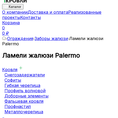
Каталог
О компании
Доставка и оплата
Реализованные
проекты
Контакты
Корзина
0
0 ₽
Ограждения
Заборы жалюзи
Ламели жалюзи
Palermo
Ламели жалюзи Palermo
Кровля
Снегозадержатели
Софиты
Гибкая черепица
Профиль волновой
Доборные элементы
Фальцевая кровля
Профнастил
Металлочерепица