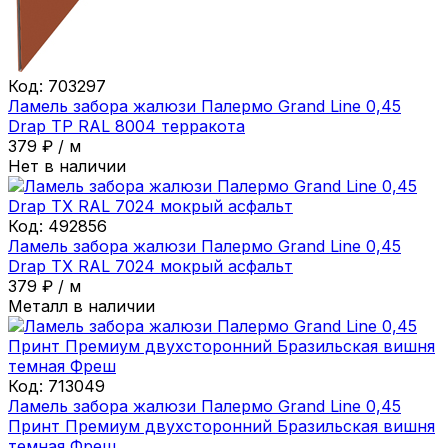
Код:
703297
Ламель забора жалюзи Палермо Grand Line 0,45
Drap ТР RAL 8004 терракота
379
₽
/
м
Нет в наличии
Код:
492856
Ламель забора жалюзи Палермо Grand Line 0,45
Drap ТХ RAL 7024 мокрый асфальт
379
₽
/
м
Металл в наличии
Код:
713049
Ламель забора жалюзи Палермо Grand Line 0,45
Принт Премиум двухсторонний Бразильская вишня
темная Фреш