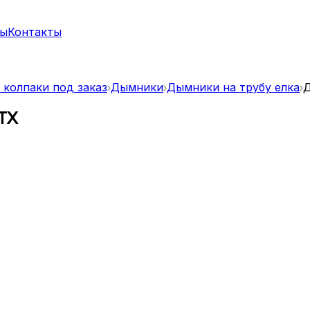
ты
Контакты
 колпаки под заказ
Дымники
Дымники на трубу елка
Д
 TX