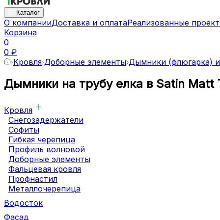
Каталог
О компании
Доставка и оплата
Реализованные проек
Корзина
0
0 ₽
Кровля
Доборные элементы
Дымники (флюгарка) и
Дымники на трубу елка в Satin Matt
Кровля
Снегозадержатели
Софиты
Гибкая черепица
Профиль волновой
Доборные элементы
Фальцевая кровля
Профнастил
Металлочерепица
Водосток
Фасад