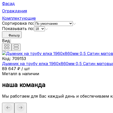
Фасад
Ограждения
Комплектующие
Сортировка по:
Показывать по:
Фильтр
Вид:
Код:
709153
Дымник на трубу елка 1960х860мм 0,5 Сатин матовы
89 647
₽
/
шт
Металл в наличии
наша команда
Мы работаем для Вас каждый день и обеспечиваем 