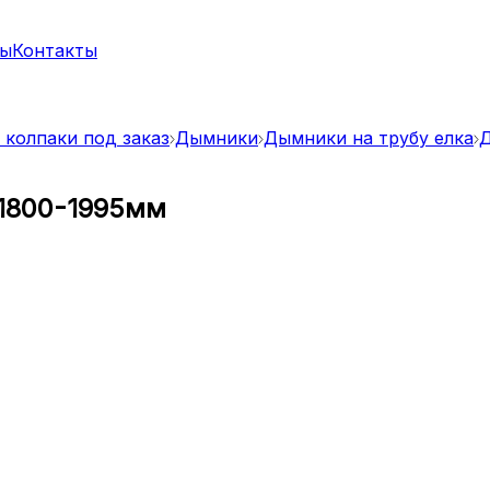
ты
Контакты
 колпаки под заказ
Дымники
Дымники на трубу елка
Д
 1800-1995мм