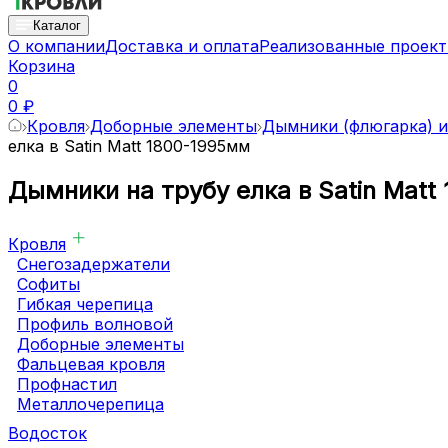
Каталог
О компании
Доставка и оплата
Реализованные проек
Корзина
0
0 ₽
Кровля
Доборные элементы
Дымники (флюгарка) и
елка в Satin Matt 1800-1995мм
Дымники на трубу елка в Satin Matt
Кровля
Снегозадержатели
Софиты
Гибкая черепица
Профиль волновой
Доборные элементы
Фальцевая кровля
Профнастил
Металлочерепица
Водосток