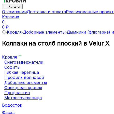
Каталог
О компании
Доставка и оплата
Реализованные проек
Корзина
0
0 ₽
Кровля
Доборные элементы
Дымники (флюгарка) и
Колпаки на столб плоский в Velur X
Кровля
Снегозадержатели
Софиты
Гибкая черепица
Профиль волновой
Доборные элементы
Фальцевая кровля
Профнастил
Металлочерепица
Водосток
Фасад