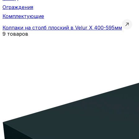
Ограждения
Комплектующие
Колпаки на столб плоский в Velur X 400-595мм
9 товаров