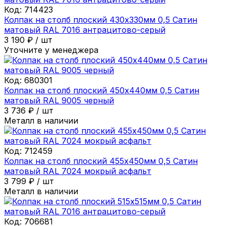
Код:
714423
Колпак на столб плоский 430х330мм 0,5 Сатин
матовый RAL 7016 антрацитово-серый
3 190
₽
/
шт
Уточните у менеджера
Код:
680301
Колпак на столб плоский 450х440мм 0,5 Сатин
матовый RAL 9005 черный
3 736
₽
/
шт
Металл в наличии
Код:
712459
Колпак на столб плоский 455х450мм 0,5 Сатин
матовый RAL 7024 мокрый асфальт
3 799
₽
/
шт
Металл в наличии
Код:
706681