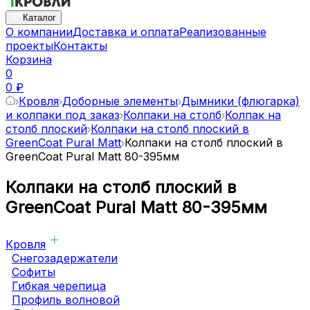
Каталог
О компании
Доставка и оплата
Реализованные
проекты
Контакты
Корзина
0
0 ₽
Кровля
Доборные элементы
Дымники (флюгарка)
и колпаки под заказ
Колпаки на столб
Колпак на
столб плоский
Колпаки на столб плоский в
GreenCoat Pural Matt
Колпаки на столб плоский в
GreenCoat Pural Matt 80-395мм
Колпаки на столб плоский в
GreenCoat Pural Matt 80-395мм
Кровля
Снегозадержатели
Софиты
Гибкая черепица
Профиль волновой