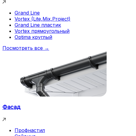
Grand Line
Vortex (Lite,Mix,Project)
Grand Line пластик
Vortex прямоугольный
Optima круглый
Посмотреть все →
Фасад
Профнастил