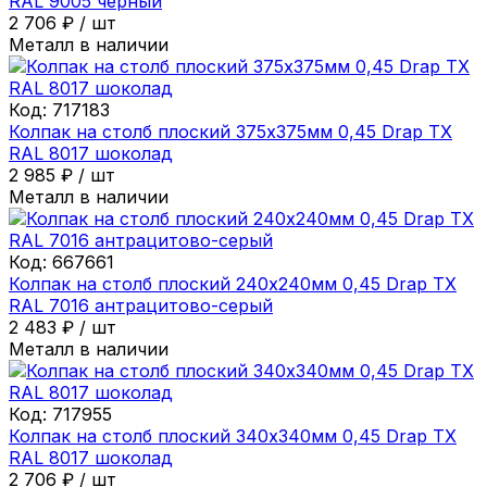
RAL 9005 черный
2 706
₽
/
шт
Металл в наличии
Код:
717183
Колпак на столб плоский 375х375мм 0,45 Drap ТХ
RAL 8017 шоколад
2 985
₽
/
шт
Металл в наличии
Код:
667661
Колпак на столб плоский 240х240мм 0,45 Drap ТХ
RAL 7016 антрацитово-серый
2 483
₽
/
шт
Металл в наличии
Код:
717955
Колпак на столб плоский 340х340мм 0,45 Drap ТХ
RAL 8017 шоколад
2 706
₽
/
шт