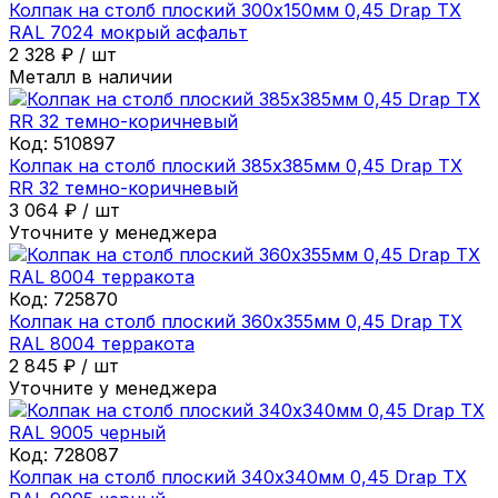
Колпак на столб плоский 300х150мм 0,45 Drap ТХ
RAL 7024 мокрый асфальт
2 328
₽
/
шт
Металл в наличии
Код:
510897
Колпак на столб плоский 385х385мм 0,45 Drap ТХ
RR 32 темно-коричневый
3 064
₽
/
шт
Уточните у менеджера
Код:
725870
Колпак на столб плоский 360х355мм 0,45 Drap ТХ
RAL 8004 терракота
2 845
₽
/
шт
Уточните у менеджера
Код:
728087
Колпак на столб плоский 340х340мм 0,45 Drap ТХ