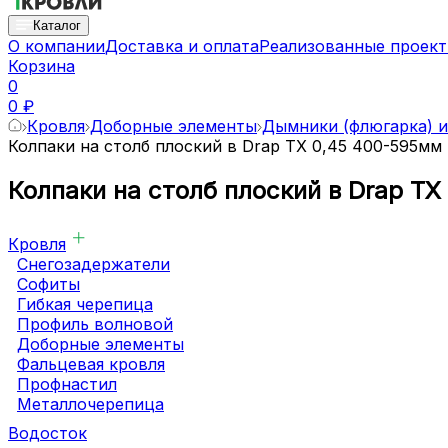
Каталог
О компании
Доставка и оплата
Реализованные проек
Корзина
0
0 ₽
Кровля
Доборные элементы
Дымники (флюгарка) и
Колпаки на столб плоский в Drap TX 0,45 400-595мм
Колпаки на столб плоский в Drap T
Кровля
Снегозадержатели
Софиты
Гибкая черепица
Профиль волновой
Доборные элементы
Фальцевая кровля
Профнастил
Металлочерепица
Водосток