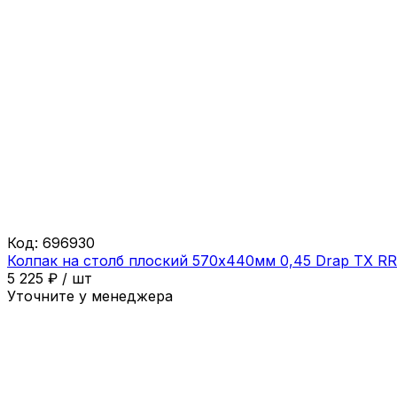
Код:
696930
Колпак на столб плоский 570х440мм 0,45 Drap ТХ R
5 225
₽
/
шт
Уточните у менеджера