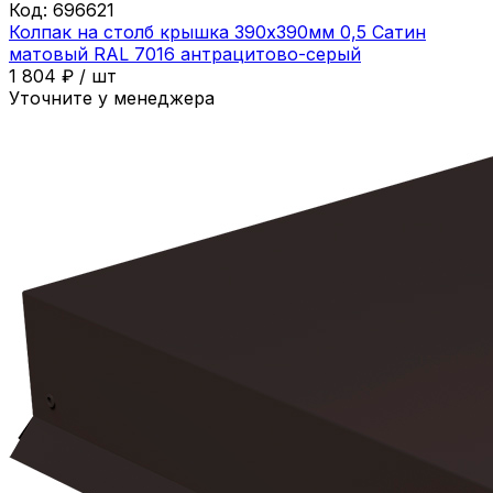
Код:
696621
Колпак на столб крышка 390х390мм 0,5 Сатин
матовый RAL 7016 антрацитово-серый
1 804
₽
/
шт
Уточните у менеджера