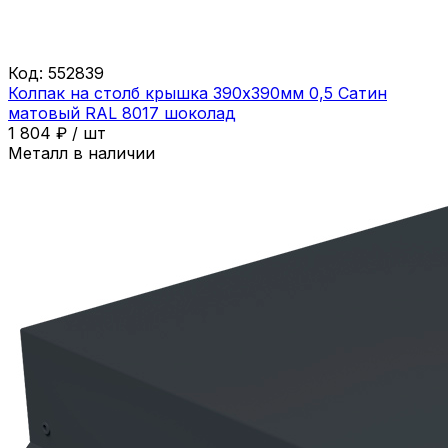
Код:
552839
Колпак на столб крышка 390х390мм 0,5 Сатин
матовый RAL 8017 шоколад
1 804
₽
/
шт
Металл в наличии