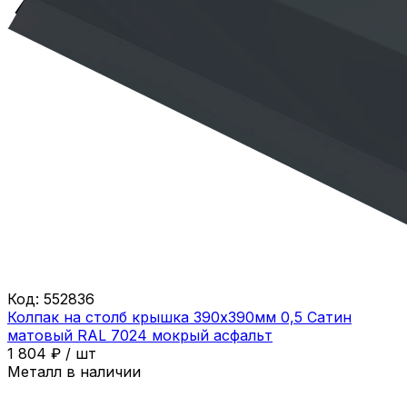
Код:
552836
Колпак на столб крышка 390х390мм 0,5 Сатин
матовый RAL 7024 мокрый асфальт
1 804
₽
/
шт
Металл в наличии