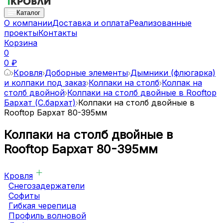
Каталог
О компании
Доставка и оплата
Реализованные
проекты
Контакты
Корзина
0
0 ₽
Кровля
Доборные элементы
Дымники (флюгарка)
и колпаки под заказ
Колпаки на столб
Колпак на
столб двoйной
Колпаки на столб двойные в Rooftop
Бархат (С.бархат)
Колпаки на столб двойные в
Rooftop Бархат 80-395мм
Колпаки на столб двойные в
Rooftop Бархат 80-395мм
Кровля
Снегозадержатели
Софиты
Гибкая черепица
Профиль волновой