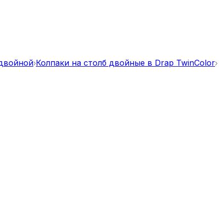
 двoйной
Колпаки на столб двойные в Drap TwinColor