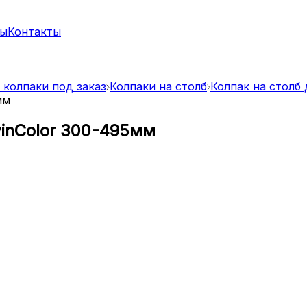
ты
Контакты
 колпаки под заказ
Колпаки на столб
Колпак на столб
мм
winColor 300-495мм