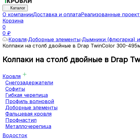
Каталог
О компании
Доставка и оплата
Реализованные проек
Корзина
0
0 ₽
Кровля
Доборные элементы
Дымники (флюгарка) и
Колпаки на столб двойные в Drap TwinColor 300-495
Колпаки на столб двойные в Drap T
Кровля
Снегозадержатели
Софиты
Гибкая черепица
Профиль волновой
Доборные элементы
Фальцевая кровля
Профнастил
Металлочерепица
Водосток