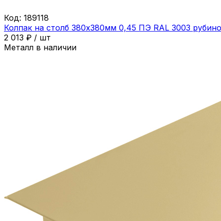
Код:
189118
Колпак на столб 380х380мм 0,45 ПЭ RAL 3003 рубин
2 013
₽
/
шт
Металл в наличии