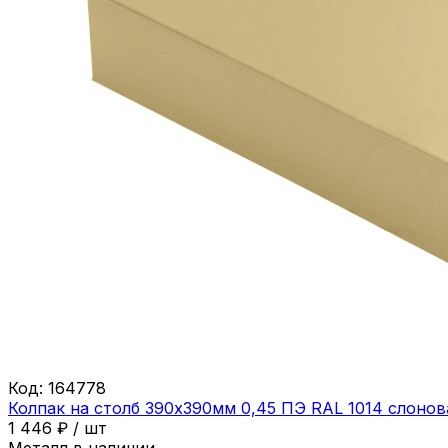
Код:
164778
Колпак на столб 390х390мм 0,45 ПЭ RAL 1014 слонов
1 446
₽
/
шт
Металл в наличии