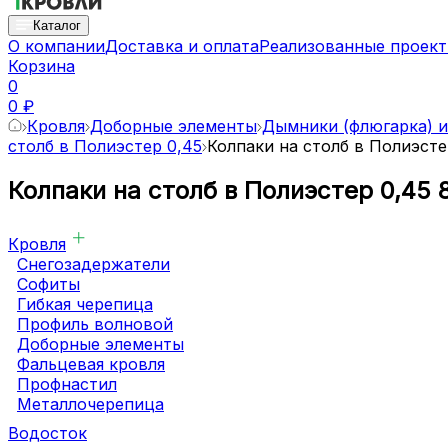
Каталог
О компании
Доставка и оплата
Реализованные проек
Корзина
0
0 ₽
Кровля
Доборные элементы
Дымники (флюгарка) и
столб в Полиэстер 0,45
Колпаки на столб в Полиэсте
Колпаки на столб в Полиэстер 0,45
Кровля
Снегозадержатели
Софиты
Гибкая черепица
Профиль волновой
Доборные элементы
Фальцевая кровля
Профнастил
Металлочерепица
Водосток