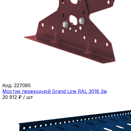
Код:
227085
Мостик переходной Grand Line RAL 3018 3м
20 912
₽
/
шт