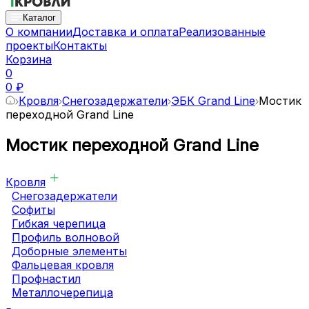
Каталог
О компании
Доставка и оплата
Реализованные
проекты
Контакты
Корзина
0
0 ₽
Кровля
Снегозадержатели
ЭБК Grand Line
Мостик
переходной Grand Line
Мостик переходной Grand Line
Кровля
Снегозадержатели
Софиты
Гибкая черепица
Профиль волновой
Доборные элементы
Фальцевая кровля
Профнастил
Металлочерепица