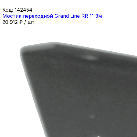
Код:
142454
Мостик переходной Grand Line RR 11 3м
20 912
₽
/
шт