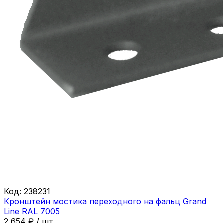
Код:
238231
Кронштейн мостика переходного на фальц Grand
Line RAL 7005
2 654
₽
/
шт