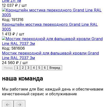
Line Zn 1м
12 037
₽
/
шт
Код:
191316
Кронштейн мостика переходного Grand Line RAL
3005
1 413
₽
/
шт
Код:
581606
Мостик переходной для фальцевой кровли Grand
Line RAL 7037 3м
24 560
₽
/
шт
Назад
1
2
3
4
5
6
Вперед
наша команда
Мы работаем для Вас каждый день и обеспечиваем
качественный сервис и обслуживание