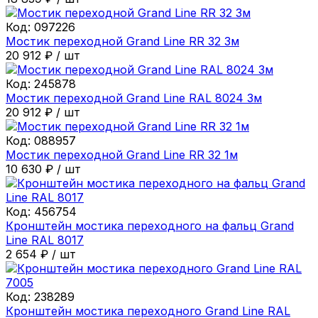
Код:
097226
Мостик переходной Grand Line RR 32 3м
20 912
₽
/
шт
Код:
245878
Мостик переходной Grand Line RAL 8024 3м
20 912
₽
/
шт
Код:
088957
Мостик переходной Grand Line RR 32 1м
10 630
₽
/
шт
Код:
456754
Кронштейн мостика переходного на фальц Grand
Line RAL 8017
2 654
₽
/
шт
Код:
238289
Кронштейн мостика переходного Grand Line RAL