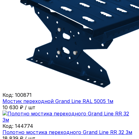
Код:
100871
Мостик переходной Grand Line RAL 5005 1м
10 630
₽
/
шт
Код:
144774
Полотно мостика переходного Grand Line RR 32 3м
18 839
₽
/
шт