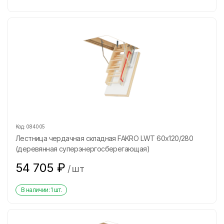
Код:
084005
Лестница чердачная складная FAKRO LWT 60х120/280
(деревянная суперэнергосберегающая)
54 705
₽
/
шт
В наличии:
1
шт.