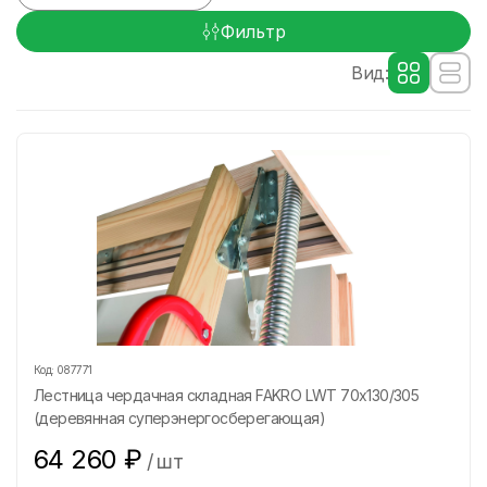
Фильтр
Вид:
Код:
087771
Лестница чердачная складная FAKRO LWT 70х130/305
(деревянная суперэнергосберегающая)
64 260
₽
/
шт