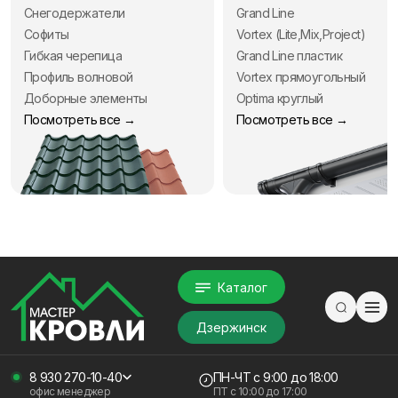
Снегодержатели
Grand Line
Софиты
Vortex (Lite,Mix,Project)
Гибкая черепица
Grand Line пластик
Профиль волновой
Vortex прямоугольный
Доборные элементы
Optima круглый
Посмотреть все →
Посмотреть все →
Каталог
Дзержинск
8 930 270-10-40
ПН-ЧТ
с 9:00 до 18:00
офис менеджер
ПТ с
10:00 до 17:00