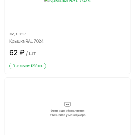
Код:
150897
Крышка RAL 7024
62
₽
/
шт
В наличии:
1218
шт.