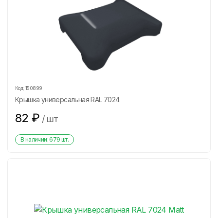
Код:
150899
Крышка универсальная RAL 7024
82
₽
/
шт
В наличии:
679
шт.