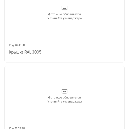
Код:
041638
Крышка RAL 3005
Код:
150898