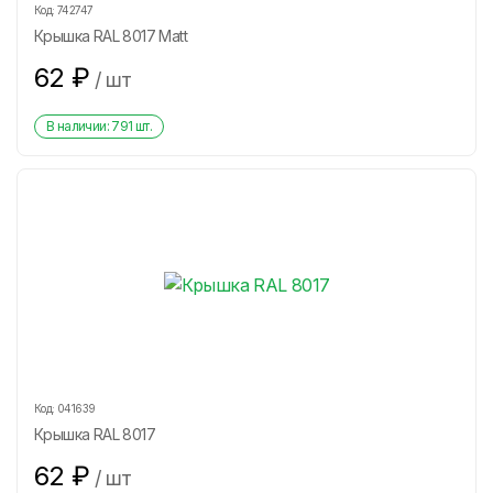
Код:
742747
Крышка RAL 8017 Matt
62
₽
/
шт
В наличии:
791
шт.
Код:
041639
Крышка RAL 8017
62
₽
/
шт