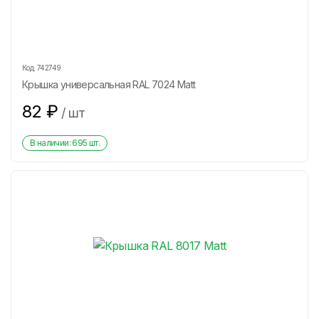
Код:
742749
Крышка универсальная RAL 7024 Matt
82
₽
/
шт
В наличии:
695
шт.