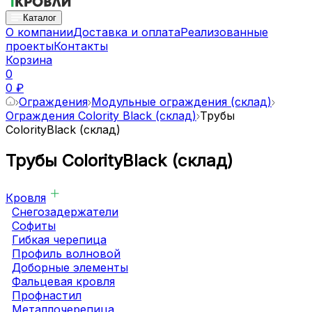
Каталог
О компании
Доставка и оплата
Реализованные
проекты
Контакты
Корзина
0
0 ₽
Ограждения
Модульные ограждения (склад)
Ограждения Colority Black (склад)
Трубы
ColorityBlack (склад)
Трубы ColorityBlack (склад)
Кровля
Снегозадержатели
Софиты
Гибкая черепица
Профиль волновой
Доборные элементы
Фальцевая кровля
Профнастил
Металлочерепица