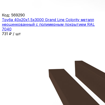
Код:
569290
Труба 40х20х1,5х3000 Grand Line Colority металл
неоцинкованный с полимерным покрытием RAL
7040
731
₽
/
шт