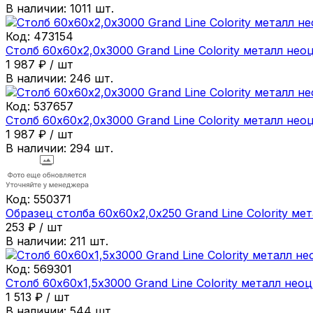
В наличии:
1011
шт.
Код:
473154
Столб 60х60х2,0х3000 Grand Line Colority металл н
1 987
₽
/
шт
В наличии:
246
шт.
Код:
537657
Столб 60х60х2,0х3000 Grand Line Colority металл н
1 987
₽
/
шт
В наличии:
294
шт.
Код:
550371
Образец столба 60х60х2,0х250 Grand Line Colority 
253
₽
/
шт
В наличии:
211
шт.
Код:
569301
Столб 60х60х1,5х3000 Grand Line Colority металл н
1 513
₽
/
шт
В наличии:
544
шт.