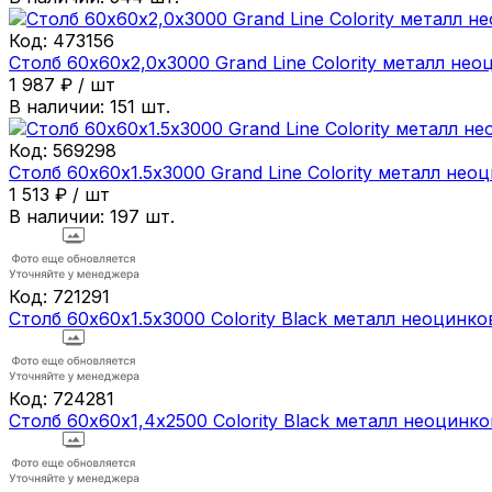
Код:
473156
Столб 60х60х2,0х3000 Grand Line Colority металл н
1 987
₽
/
шт
В наличии:
151
шт.
Код:
569298
Столб 60х60х1.5х3000 Grand Line Colority металл н
1 513
₽
/
шт
В наличии:
197
шт.
Код:
721291
Столб 60х60х1.5х3000 Colority Black металл неоцин
Код:
724281
Столб 60х60х1,4х2500 Colority Black металл неоцин