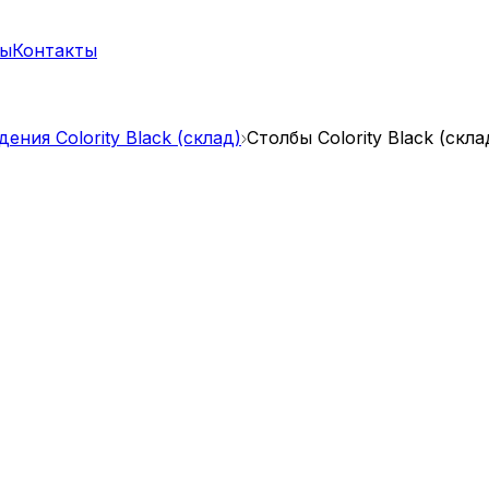
ты
Контакты
ения Colority Black (склад)
Столбы Colority Black (скла