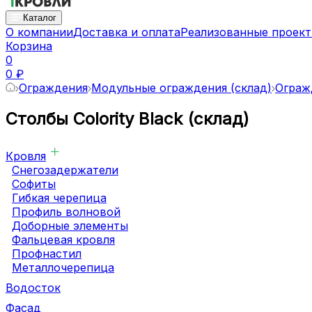
Каталог
О компании
Доставка и оплата
Реализованные проек
Корзина
0
0 ₽
Ограждения
Модульные ограждения (склад)
Огражд
Столбы Colority Black (склад)
Кровля
Снегозадержатели
Софиты
Гибкая черепица
Профиль волновой
Доборные элементы
Фальцевая кровля
Профнастил
Металлочерепица
Водосток
Фасад