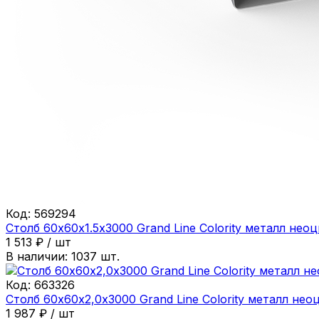
Код:
569294
Столб 60х60х1.5х3000 Grand Line Colority металл н
1 513
₽
/
шт
В наличии:
1037
шт.
Код:
663326
Столб 60х60х2,0х3000 Grand Line Colority металл н
1 987
₽
/
шт